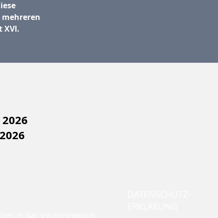
iese
n mehreren
 XVI.
r 2026
 2026
DATENSCHUTZ-
ERKLÄRUNG
chen in das Vereinsregister