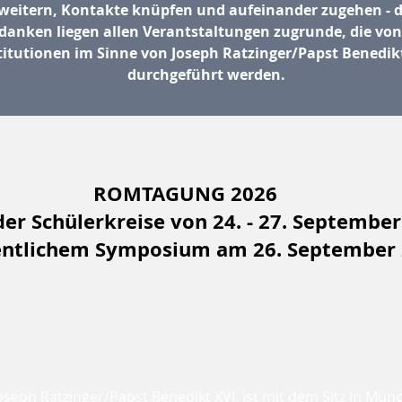
weitern, Kontakte knüpfen und aufeinander zugehen - d
anken liegen allen Verantstaltungen zugrunde, die vo
titutionen im Sinne von Joseph Ratzinger/Papst Benedikt
durchgeführt werden.
ROMTAGUNG 2026
der Schülerkreise von 24. - 27. Septembe
entlichem Symposium am 26. September
oseph Ratzinger/Papst Benedikt XVI. ist mit dem Sitz in Mün