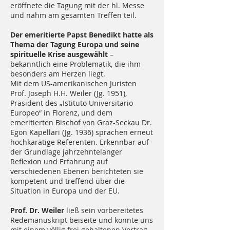
eröffnete die Tagung mit der hl. Messe
und nahm am gesamten Treffen teil.
Der emeritierte Papst Benedikt hatte als
Thema der Tagung Europa und seine
spirituelle Krise ausgewählt
–
bekanntlich eine Problematik, die ihm
besonders am Herzen liegt.
Mit dem US-amerikanischen Juristen
Prof. Joseph H.H. Weiler (Jg. 1951),
Präsident des „Istituto Universitario
Europeo“ in Florenz, und dem
emeritierten Bischof von Graz-Seckau Dr.
Egon Kapellari (Jg. 1936) sprachen erneut
hochkarätige Referenten. Erkennbar auf
der Grundlage jahrzehntelanger
Reflexion und Erfahrung auf
verschiedenen Ebenen berichteten sie
kompetent und treffend über die
Situation in Europa und der EU.
Prof. Dr. Weiler
ließ sein vorbereitetes
Redemanuskript beiseite und konnte uns
mit einem völlig frei gehaltenen Vortrag