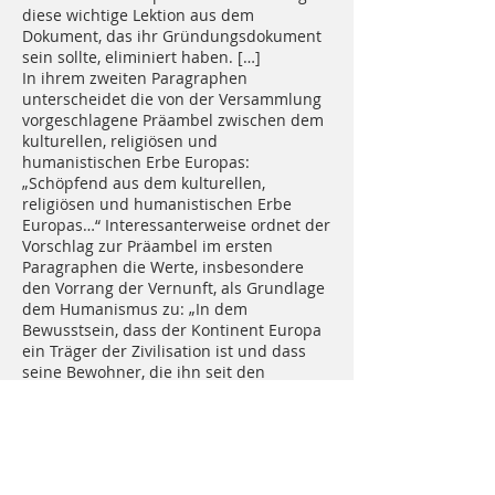
diese wichtige Lektion aus dem
Dokument, das ihr Gründungsdokument
sein sollte, eliminiert haben. […]
In ihrem zweiten Paragraphen
unterscheidet die von der Versammlung
vorgeschlagene Präambel zwischen dem
kulturellen, religiösen und
humanistischen Erbe Europas:
„Schöpfend aus dem kulturellen,
religiösen und humanistischen Erbe
Europas…“ Interessanterweise ordnet der
Vorschlag zur Präambel im ersten
Paragraphen die Werte, insbesondere
den Vorrang der Vernunft, als Grundlage
dem Humanismus zu: „In dem
Bewusstsein, dass der Kontinent Europa
ein Träger der Zivilisation ist und dass
seine Bewohner, die ihn seit den
Anfängen der Menschheit in immer
neuen Schüben besiedelt haben, im
Laufe der Jahrhunderte die Werte
entwickelt haben, die den Humanismus
begründen: Gleichheit der Menschen,