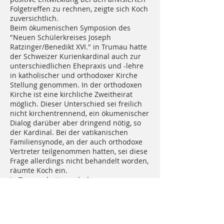
Folgetreffen zu rechnen, zeigte sich Koch
zuversichtlich.
Beim ökumenischen Symposion des
"Neuen Schülerkreises Joseph
Ratzinger/Benedikt XVI." in Trumau hatte
der Schweizer Kurienkardinal auch zur
unterschiedlichen Ehepraxis und -lehre
in katholischer und orthodoxer Kirche
Stellung genommen. In der orthodoxen
Kirche ist eine kirchliche Zweitheirat
möglich. Dieser Unterschied sei freilich
nicht kirchentrennend, ein ökumenischer
Dialog darüber aber dringend nötig, so
der Kardinal. Bei der vatikanischen
Familiensynode, an der auch orthodoxe
Vertreter teilgenommen hatten, sei diese
Frage allerdings nicht behandelt worden,
räumte Koch ein.
In Trumau hatte auch der
Heiligenkreuzer Abt Maximilian Heim das
Wort ergriffen und über die
ökumenischen Aktivitäten seiner
Gemeinschaft berichtet. So unterhalten