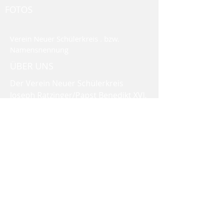
FOTOS
Verein Neuer Schülerkreis . bzw.
Namensnennung
ÜBER UNS
Der Verein Neuer Schülerkreis
Joseph Ratzinger/Papst Benedikt XVI.
ist mit dem Sitz in München in das
Vereinsregister eingetragen. Er ist
selbstlos tätig und verfolgt keine
eigenwirtschaftlichen Ziele. Mittel
des Vereines dürfen nur für
satzungsgemäße Zwecke verwendet
werden. Die Mitglieder erhalten
keine Zuwendungen aus den Mitteln
des Vereines.
DATENSCHUTZ-ERKLÄRUNG